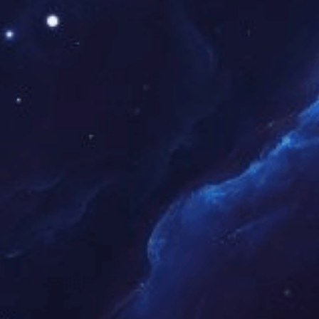
成杀机。而里尔则试图通过高位逼抢来打乱亚眠的
更好地组织进攻。
场展开激烈博弈，每一次传接球都可能成为改变局
纷呈的一幕幕上演。
分钟左右，亚眠的一次精准长传打破了僵局，让全场
让客队感受到了巨大的压力。随后，里尔加强了进
的防守与门将表现屡次化解险情。而在第65分钟左
全场欢呼声震耳欲聋。这一瞬间彻底点燃了比赛激
的较量中。
得胜利。然而，由于体能下降以及疲劳影响，未能
精彩且紧张刺激的一役，让人印象深刻，也突显出足球
影响。对于亚眠而言，他们虽然没有赢得三分，但