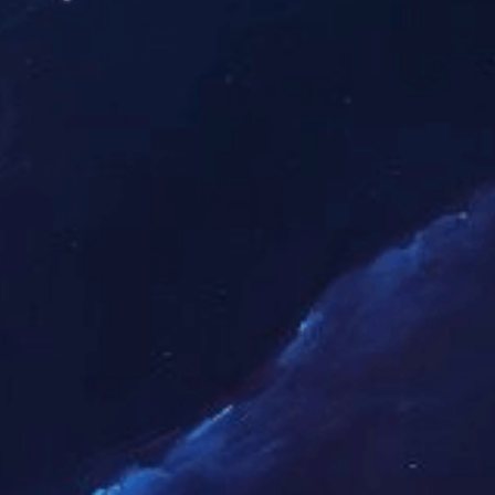
热门新闻
南京羽毛球队以90分领跑邀请
赛积分榜展现强劲实力
2026-01-09 23:10:23
足球明星维维安的生平与成就
全景介绍及精彩瞬间图片分享
2026-01-04 18:54:23
足球明星官宣时刻汇总精彩瞬
间与背后故事尽在此处
2025-12-25 06:16:28
当足球明星退役泪流满面我们
该如何面对这份告别与怀念
2025-12-24 12:33:45