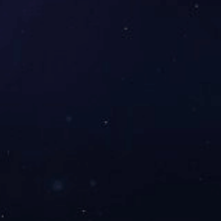
网站地图
– XML
o1919
热点
明星
种类