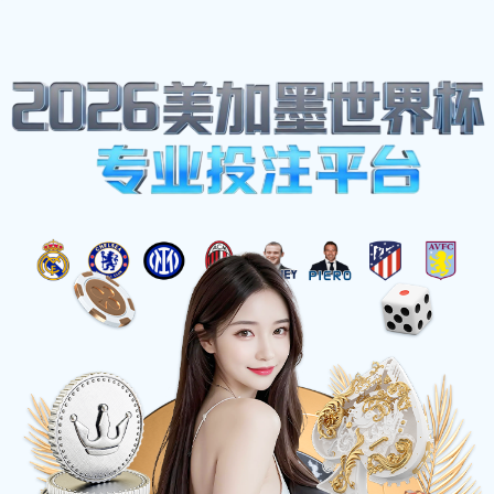
都匀市俊湿岭499号
+13645507337
horxeyopm@gmail.com
工作时间: 上午9点 - 下午6点
体育明星
首页
-
体育明星