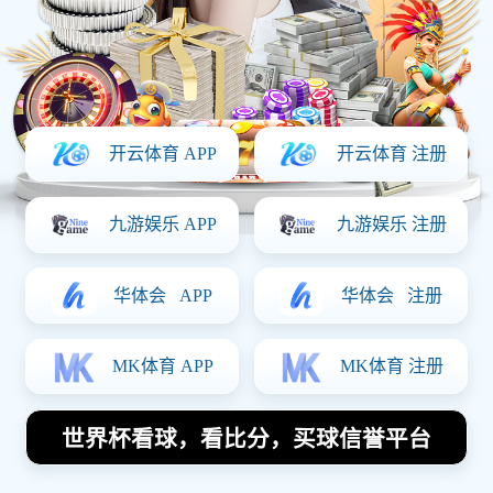
成都羽毛球队在精英赛中的技术表现
分析与点评
2025-10-11 00:38:39
本文旨在分析成都羽毛球队在精英赛中的技术表
现，通过对其战术运用、选手个人技术、团队协作
与心理素质四个方面进行深入探讨，以期全面呈现
该队在比赛中的优劣势。首先，文章将评估球队的
战术策略，包括如何应对不同对手的技术特点；其
次，将重点分析选手个人技能的发挥情况，特别是
在关键时刻的表现；接着，讨论团队之间的配合度
以及合作精神如何影响比赛结果；最后，评价选手
在高压环境下的心理状态及其对比赛结果的影响。
通过这些分析，我们希望为读者提供一个关于成都
羽毛球队在精英赛中技术表现的全景视角。
1、战术策略分析
成都羽毛球队在精英赛中展现出多样化的战术策