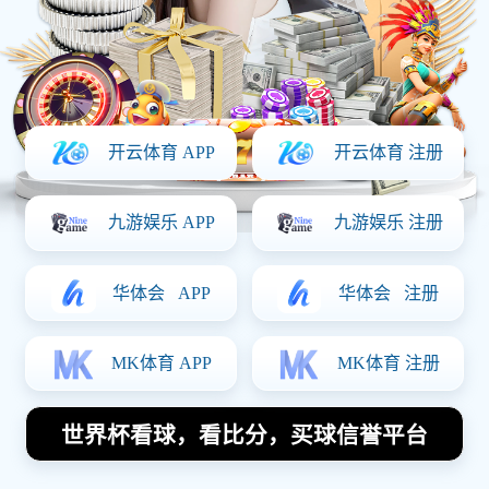
姓菲的足球明星背后的故事与成就揭
秘
2025-10-15 03:17:50
本文将深入探讨姓菲的足球明星背后的故事与成
就，重点分析他们在个人成长、职业生涯、社会影
响力以及未来展望等方面的表现。通过回顾这位足
球明星的成长历程，我们将了解到他从一个普通家
庭走向世界舞台的艰辛与努力；而在职业生涯中，
他所取得的荣耀和记录，将为我们展示其卓越的技
术和领导能力。此外，姓菲的足球明星不仅在赛场
上有着出色表现，在社会公益领域同样积极参与，
展现了更高的人格魅力。最后，我们还将对他的未
来发展进行展望，以期全面了解这位杰出球员所代
表的一切。
1、成长背景与早年经历
姓菲的足球明星出生于一个普通家庭，从小便显示