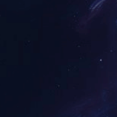
中，该位置上的球员展现出了极强的拦网
贵时间。然而，当这些核心球员因伤缺阵
度不足的问题。
因此，对于关键球员而言，不仅需要保持
识，以确保即使面对突发情况也能保持稳
成良性循环，为未来打下基础。
3、防守中的不足与失误
尽管广州排球队在很多方面都有所改善，
在一些重要比赛中，由于缺乏有效沟通，
松化解的问题变成失分机会。
此外，在心理素质方面，一些年轻选手面
场上的判断力。例如，有时候他们会因为
的位置，从而被对方抓住机会得分。
为了改善这些问题，教练组需重视心理辅
的信息传达与配合。此外，加强基本功训
平，从根本上减少因技术原因造成的不必
智博