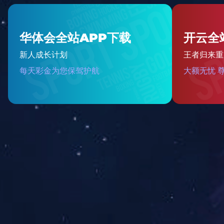
排球评论：广州排球队的防守
2025-10-28 06:17:17
本文旨在深入分析广州排球队在防守方面
与执行入手，探讨广州队在比赛中如何应
会分析球队在防守中的关键球员以及他们
讨论球队在防守上的不足之处，包括失误
析，对广州排球队未来的发展方向进行展
1、防守策略的制定与执行
广州排球队在比赛中采取了多种防守策略
网、后排保护和快速反击等。通过合理布
线，从而降低失分风险。
在具体执行过程中，教练组会根据对手的
教练往往会强调拦网的重要性，并指派身
则更多依赖于后排球员的站位和移动速度