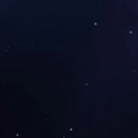
足球明星海报汇聚全球顶尖球星展现足球
下一篇
足球明星是否已经抵达淄博引发球迷热议
导航
zbo智博1919com·(中国有限公司)官
首页
方网站✅🏆『hnejy.com』🏆✅是世
了解zb
界顶级真人游戏让生活更精彩!九游会
体育
J9.com为国内游戏玩家打造的全球