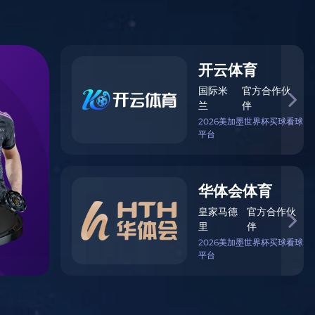
工作时间: 上午9点 - 下午6点
致电我们
互动智博
13645507337