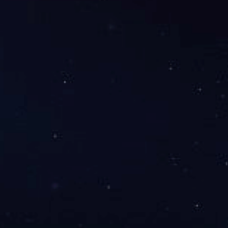
找到我们
都匀市俊湿岭499号
电话: 13645507337
上班时间: 早上9点 - 下午4点