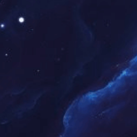
能力，多次成功封堵了对方攻击，为球队争取了宝
时，其他替补选手未能有效顶替，也暴露了团队深
良好的竞技状态，还需通过定期训练提高团队意
定表现。同时，也要鼓励年轻选手不断成长，以形
但仍存在明显不足。其中之一就是配合不够默契。
导致多次出现接应不到位或配合失误，使得本该轻
对压力时容易出现紧张情绪，这直接影响到他们在
过于专注于某一位进攻者而忽视其他可能造成威胁
导以及团队训练，通过模拟比赛情境强化队员之间
练也是必不可少的一环，提高每位选手个人技术水
要失误。