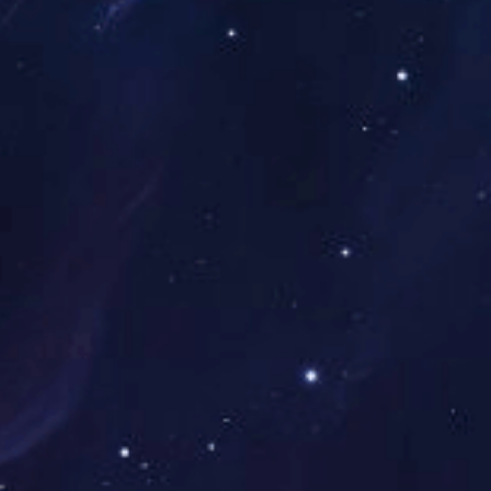
键。在一些关键比赛中，广州队虽然制定了明确的
现了多次漏球和失误。这表明，在实际操作中，心
用。
挥了重要作用。他们不仅具备出色的个人能力，还
，一名经验丰富的自由人凭借敏捷的反应和出色的
要一环，其表现直接影响到整个防线。在一些比赛