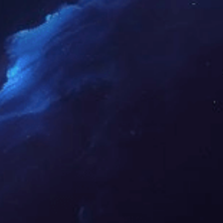
奥兰多足球明星友谊赛激情上
演球迷齐聚共庆足球盛宴
2025-12-23 19:15:36
排球耐力排行榜揭晓上海排球
队荣登第六名引发关注
2025-12-23 02:51:07
中国足球新星崛起全景解析及
最新明星球员名单一览
2025-12-22 09:08:46
足球明星穆勒的女友是谁揭秘
他们的爱情故事与生活点滴
2025-12-21 17:32:44
我心中的足球英雄评选活动与
明星球员的魅力探讨
2025-12-21 01:42:32
荷兰足球明星7号在欧洲杯上的
精彩表现与传奇故事
2025-12-20 09:59:51