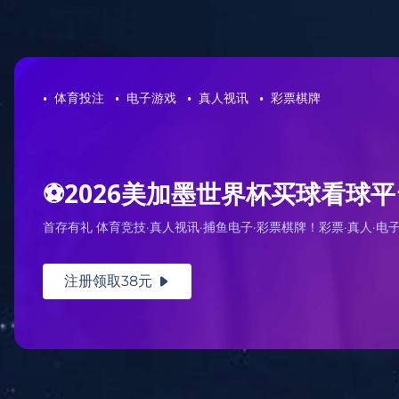
都匀市俊湿岭499号
+13645507337
h
首页