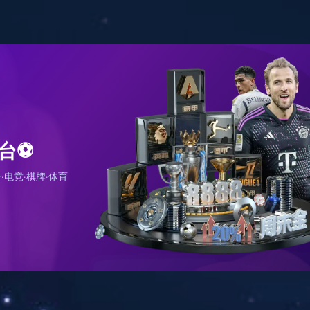
orxeyopm@gmail.com
了解zbo1919
体育热点
体育明星
服务种类
体育明星
首页
-
体育明星