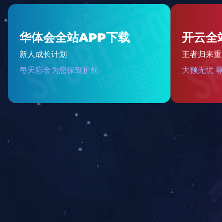
重磅专题：探索西安网球队整
2025-12-01 17:59:14
西安网球队近年来在战术革新和整体压制
讨。文章将从四个方面分析该队的战术理
团队协作的重要性以及心理素质对比赛的
地理解西安网球队如何通过创新与实践来
1、整体压制的定义与意义
整体压制是指在比赛中，通过全队成员协
挥。西安网球队通过这一战术，不仅能够
策略强调的是全队上下要形成统一行动，
部分。
这种压制不仅仅体现在防守端，也延伸到
反击成为他们的重要武器。一旦成功抢断
度利用对手未能回位的空档，从而创造得