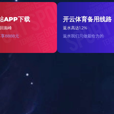
体压制革新背后的战术与理念
方面取得了显著的成就，本文将对此进行深入探
念，包括整体压制的定义与意义、关键战术手段、
影响。通过这些方面的详细阐述，读者可以更全面
提升整体竞争力，从而在激烈的比赛中获得胜利。
调配合，对对方实施持续性的压力，以限制其发
有效遏制对手进攻，还能提升自身防守能力。这一
避免单打独斗，使得每名球员都成为整套战术的一
进攻策略上。当西安网球队实施整体压制时，快速
或争取到球权，球员们会迅速组织进攻，以最大程
分机会。