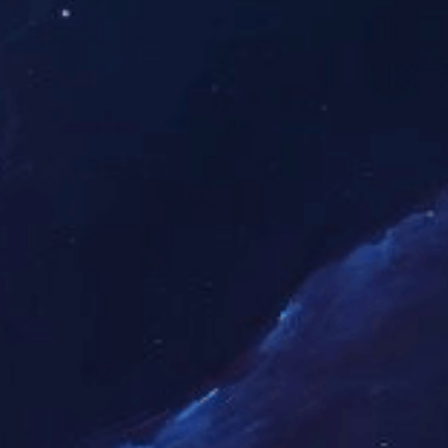
热门新闻
南京羽毛球队以90分领跑邀请
赛积分榜展现强劲实力
2026-01-09 23:10:23
足球明星维维安的生平与成就
全景介绍及精彩瞬间图片分享
2026-01-04 18:54:23
足球明星官宣时刻汇总精彩瞬
间与背后故事尽在此处
2025-12-25 06:16:28
当足球明星退役泪流满面我们
该如何面对这份告别与怀念
2025-12-24 12:33:45