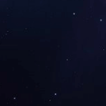
下一篇
足球明星为何纷纷开通微博分享生活与职
导航
zbo智博1919com·(中国有限公司)官
首页
方网站✅🏆『hnejy.com』🏆✅是世
了解zb
界顶级真人游戏让生活更精彩!九游会
体育
J9.com为国内游戏玩家打造的全球
最顶级乐趣游戏APP,提供下载、入
体育