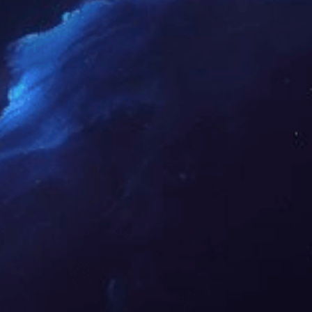
奥兰多足球明星友谊赛激情上
演球迷齐聚共庆足球盛宴
2025-12-23 19:15:36
排球耐力排行榜揭晓上海排球
队荣登第六名引发关注
2025-12-23 02:51:07
中国足球新星崛起全景解析及
最新明星球员名单一览
2025-12-22 09:08:46
足球明星穆勒的女友是谁揭秘
他们的爱情故事与生活点滴
2025-12-21 17:32:44
我心中的足球英雄评选活动与
明星球员的魅力探讨
2025-12-21 01:42:32
荷兰足球明星7号在欧洲杯上的
精彩表现与传奇故事
2025-12-20 09:59:51