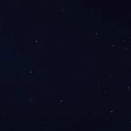
找到我们
都匀市俊湿岭499号
电话: 13645507337
上班时间: 早上9点 - 下午4点