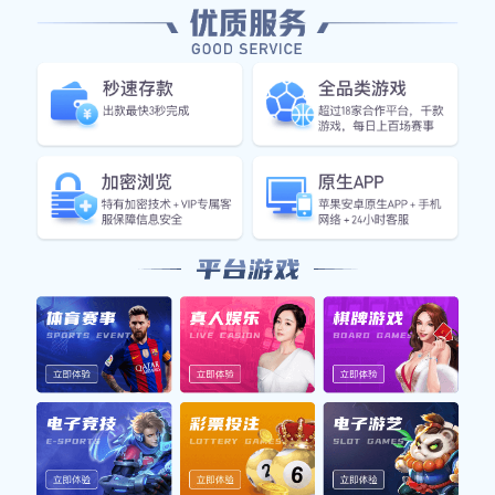
的影响下，他不仅学习了多种体育项目，还特别钟
爱滑雪和足球，这两项运动深深吸引着他。
斯特凡在青少年时期，就以其卓越的滑雪技巧赢得
了许多比赛，同时也在学校足球队中崭露头角。他
以出色的身体素质和灵活性，使自己成为两个领域
中的佼佼者。随着年龄的增长，他开始逐渐向职业
道路迈进，在各自领域内不断取得佳绩。
年仅25岁时，斯特凡已经成为世界级滑雪选手，并
成功加盟了一支顶级足球球队。他在职业生涯初期