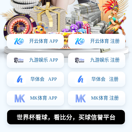
滑雪与足球的完美结合谁是那位滑雪
的足球明星呢
2025-12-03 00:35:06
在现代体育运动中，滑雪与足球这两项看似毫不相
关的项目，却因某位明星运动员而实现了完美结
合。本文将探讨这位滑雪的足球明星，以及他如何
在这两项运动之间进行跨界融合。首先，我们将回
顾这位运动员的背景，其次分析他在滑雪和足球方
面的卓越表现，再者讨论他的个人风格如何影响了
两个领域的发展，最后探讨他的成就对年轻运动员
的启示。这一切都显示出，滑雪与足球并非孤立存
在，它们能够相互促进，共同发展。
1、运动员背景与成就
本篇文章的主角是斯特凡·约翰逊，一位同时在滑雪
和足球领域都有突出表现的运动员。他出生于一个
体育世家，从小便展现出超凡的运动天赋。在家庭