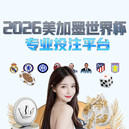
都匀市俊湿岭499号
+13645507337
horxeyopm@gmail.com
工作时间: 上午9点 - 下午6点
体育明星
首页
-
体育明星