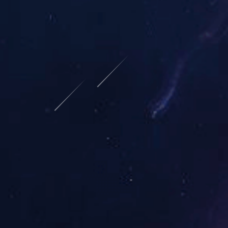
这种影响力不仅限于个人层面，也逐渐渗
与慈善活动，用自己的影响力去帮助需要
形象更加深刻，进一步提高了他们的人气
2、辉煌成就与荣誉
每位顶级足球明星都有光辉灿烂的职业生
色。梅西作为历史最佳射手之一，多次获