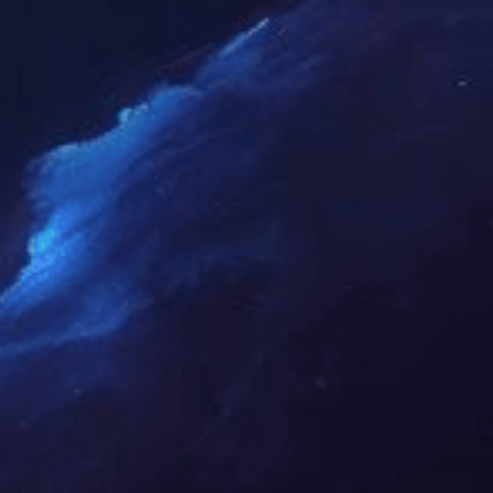
奥兰多足球明星友谊赛激情上
演球迷齐聚共庆足球盛宴
2025-12-23 19:15:36
排球耐力排行榜揭晓上海排球
队荣登第六名引发关注
2025-12-23 02:51:07
中国足球新星崛起全景解析及
最新明星球员名单一览
2025-12-22 09:08:46
足球明星穆勒的女友是谁揭秘
他们的爱情故事与生活点滴
2025-12-21 17:32:44
我心中的足球英雄评选活动与
明星球员的魅力探讨
2025-12-21 01:42:32
荷兰足球明星7号在欧洲杯上的
精彩表现与传奇故事
2025-12-20 09:59:51