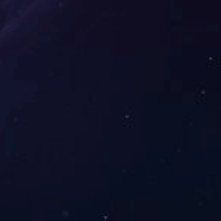
更多年轻人走向健康成长之路，这是任何一项运动
来，希望新一代足球明星能够继续发扬光大，与此
共同努力，将这一份热爱持续传承下去，让世界听
位展现强劲实力
的影响探讨