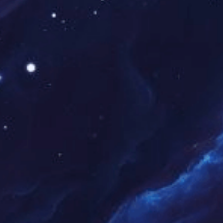
、皇马等球队都取得过辉煌战绩，多次打破进球记
是在国家队中帮助葡萄牙夺得欧洲杯及国家联赛冠
贝克汉姆等老一辈巨星，他们虽然已经退役，但依
国队夺得世界杯，而贝克汉姆则凭借其超凡魅力改
伟大的成就为后来的年轻球员提供了宝贵经验，同
些时刻不仅铭刻在粉丝心中，也成为历史的一部
队逆转阿根廷夺冠，那场比赛中施魏因斯泰格拼尽全
在2018年世界杯上，姆巴佩作为年轻新星，以闪电
成为首位1998年后出生而参加决赛并进球的小将。
槌破门，每一次进攻都是艺术品般完美。特别是在
，使得这些瞬间更显珍贵。不论是绝杀逆转还是震
念念不忘。
，更是整个团队合作精神的重要体现。在欢庆胜利