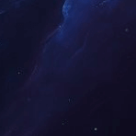
体育竞技精神不可或缺的一部分，为后来的比赛增
交媒体分享自己的训练生活及日常点滴，从而拉近
了其品牌效应，使得他们不仅仅是一名运动员，更
的人物。例如，通过发布训练视频或参与公益活
，从而促进健康积极向上的生活态度。
种商品，将自己的形象延伸至服装、鞋履等领域，
自己的品牌，不仅为自己赚取丰厚收益，同时也吸
，则因他的形象而倍受青睐，可见这些明星如何影
追求卓越。在偶像力量下，无数青少年选择踢足
良性循环推动了整体体育文化的发展，让更多人认
其中，共同享受这项美好的运动。
是一个个体，他们代表的是一种精神、一种文化。
持不懈塑造人格魅力，对后世产生深远影响。同