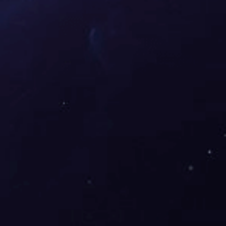
奔跑吧节目中足球明星的精彩
表现与个人魅力全解析
2025-12-19 17:39:54
重庆篮球队盯防策略分析及其
对比赛结果的影响探讨
2025-12-16 14:18:06