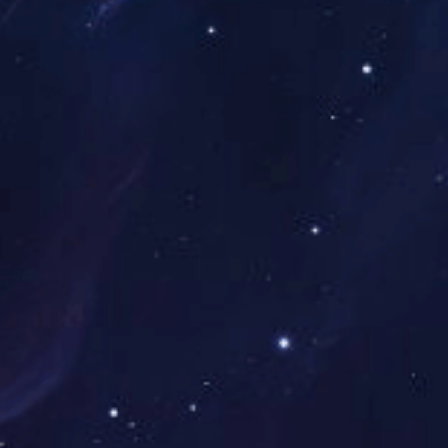
下展现出的灵活性。巴萨虽然在控球上占据优势，
整策略，加快进攻速度。而拜仁则利用反击时机频
使得整场比赛充满戏剧性。
定性的作用。对于巴萨来说，梅西依然是全队不可
人突破能力让人叹服。尽管面对严密防守，但他总