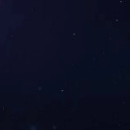
对决与进球盛宴
队的实力与魅力
网站地图
– XML
o1919
热点