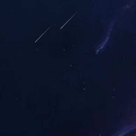
随着比赛推进，我们看到两队在各自战术
但面对拜仁紧迫防守下，他们也不得不调
频威胁到巴萨的大门，这种战术上的较量
2、球员表现及影响
本场比赛中，两队核心球员都发挥出了决
或缺的重要人物，他的一脚精准传球和个
能找到进攻空间，为球队创造机会。