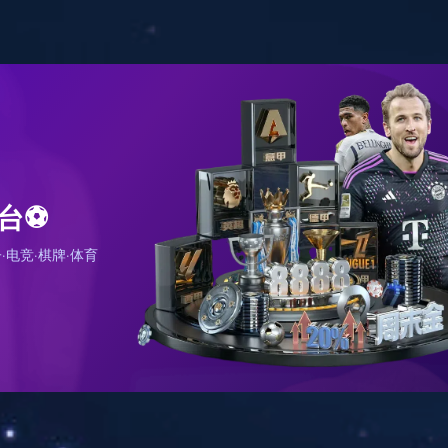
orxeyopm@gmail.com
了解zbo1919
体育热点
体育明星
服务种类
体育明星
首页
-
体育明星