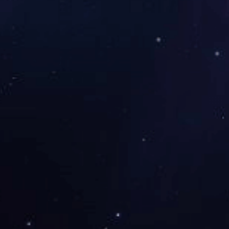
埃因霍温与兹沃勒激战正酣球迷期待精彩
下一篇
卡迪夫城与伊普斯的激烈对决展现英冠球
导航
zbo智博1919com·(中国有限公司)官
首页
方网站✅🏆『hnejy.com』🏆✅是世
了解zb
界顶级真人游戏让生活更精彩!九游会
体育
J9.com为国内游戏玩家打造的全球