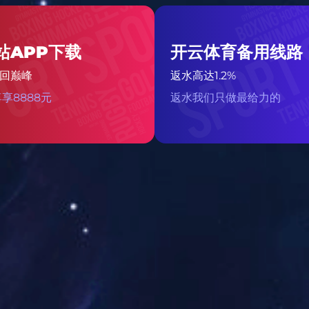
分析及精彩瞬间分享
备受瞩目。这两支球队不仅代表着各自国家的顶级
特的竞争关系。本文将对这场精彩绝伦的对决进行
、关键瞬间以及赛后反响四个方面深入探讨，为读
是巴萨的传控风格，还是拜仁的高压逼抢，都为这
一起重温那些令人热血沸腾的时刻。
的战术素养。巴萨依旧坚持其传统的传控打法，通
仁则采用了更为灵活且富有侵略性的战术，以高位
格碰撞，使得比赛充满悬念。
球来掌控局面。他们以梅西为核心，不断寻找突破
。然而，拜仁并不甘示弱，他们在中场展开猛烈拼
断拉锯中，谁能更好地执行战术，将成为胜负的重