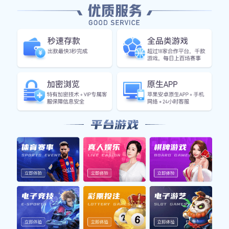
赋。在很小的时候，他就加入了广东省青年队，开
启了自己的篮球之路。随着时间推移，他逐渐在各
类赛事中崭露头角，并最终被选入CBA，代表广东
宏远队征战。初入CBA时，他凭借出色的技术和敏
捷的身体素质，很快赢得了球迷与教练们的认可。
在CBA期间，易建联帮助广东宏远多次夺得冠军，
并以出色表现获得多个奖项。他在场上的统治力，
使他成为球队不可或缺的一员。同时，他也获得了
NBA球队密尔沃基雄鹿队的关注，于2007年以首
轮第6顺位被选中，实现了自己进入NBA梦想。