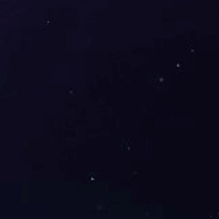
奔跑吧节目中足球明星的精彩
表现与个人魅力全解析
2025-12-19 17:39:54
重庆篮球队盯防策略分析及其
对比赛结果的影响探讨
2025-12-16 14:18:06