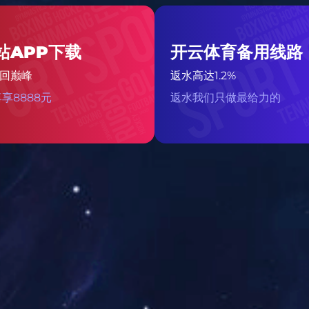
决回顾与战术分析
球界的一大焦点。这场比赛不仅展示了两队在战术上的
这篇文章中，我们将从四个方面进行详细分析：首
次，分析两队的战术布局与执行；接着，探讨关键
，总结比赛带来的启示和未来展望。通过这些层面
烈对抗背后的战术智慧与竞技精神。
与哈卡双方都展现出了极高的竞技水平。开场后不久，
线，并在第15分钟取得进球。这一进球不仅提升了
定压力。
调整策略，加强了中场控制。尤其是在第30分钟左
这一进攻展示了他们出色的团队默契和个人技术。
悬念。