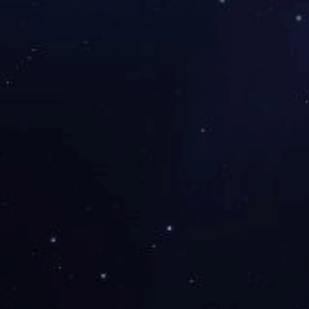
导航
zbo智博1919com·(中国有限公司)官
首页
方网站✅🏆『hnejy.com』🏆✅是世
了解zb
界顶级真人游戏让生活更精彩!九游会
体育
J9.com为国内游戏玩家打造的全球
最顶级乐趣游戏APP,提供下载、入
体育
口、首页、平台、登陆、官网、二十
服务
四小时专属客服在线服务!全球最安
全,最信誉,最公平的平台运营商!
互动