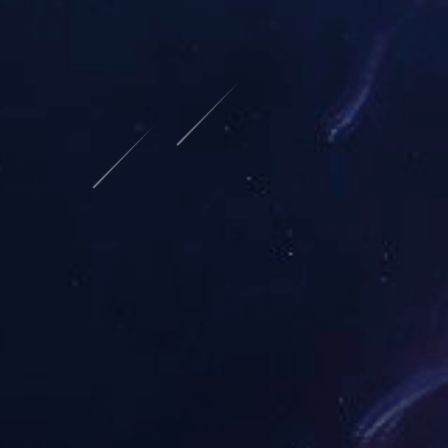
最终，在下半场结束前不久，一次意外的
但始终未能再度得分。经过90分钟激烈争
号。
2、战术布局分析
从战术角度来看，查路在本场比赛中采取
利用边翼选手进行突破。查路通过快速传
在前锋与中场之间形成良好的配合，使得
相比之下，哈卡则采用433阵型，通过