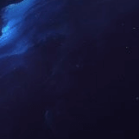
奥兰多足球明星友谊赛激情上
演球迷齐聚共庆足球盛宴
2025-12-23 19:15:36
排球耐力排行榜揭晓上海排球
队荣登第六名引发关注
2025-12-23 02:51:07
中国足球新星崛起全景解析及
最新明星球员名单一览
2025-12-22 09:08:46
足球明星穆勒的女友是谁揭秘
他们的爱情故事与生活点滴
2025-12-21 17:32:44
我心中的足球英雄评选活动与
明星球员的魅力探讨
2025-12-21 01:42:32
荷兰足球明星7号在欧洲杯上的
精彩表现与传奇故事
2025-12-20 09:59:51