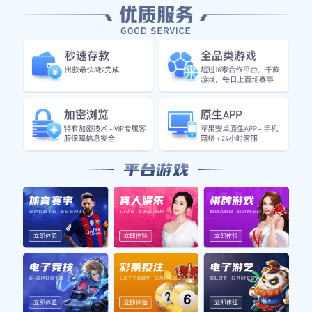
恩茅斯则采取了更为谨慎的策略，试图通过稳固防
守来寻找反击机会。上半场双方互有攻防，但最终
以平局结束，为下半场埋下了紧张气氛。
下半场开始后，利物浦继续施加压力，多次创造出
威胁进攻。随着时间推移，伯恩茅斯逐渐找到节
奏，并开始通过边路突破制造威胁。在第70分钟
时，伯恩茅斯抓住一次反击机会成功破门，这让本
场比赛瞬间变得更加激烈。
面对落后的局面，利物浦没有放弃，而是加强了进