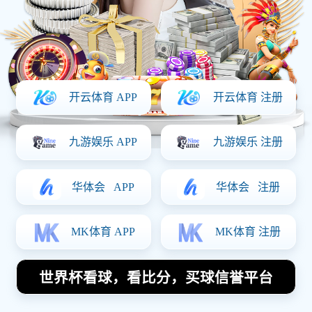
杭州排球队以91分领跑邀请赛积分榜
展现强劲实力
2025-10-09 17:31:09
杭州排球队在本次邀请赛中展现了强劲的实力，以
91分的优异成绩领跑积分榜。这一成绩不仅反映了
球队的卓越表现，也体现了队员们经过艰苦训练所
积累的丰富经验。本文将从四个方面对杭州排球队
的强劲实力进行详细阐述，包括团队合作精神、战
术执行能力、球员个人素质及未来发展的潜力。通
过这些方面，我们可以更全面地理解杭州排球队为
何能够在本次赛事中脱颖而出，成为众多参赛队伍
中的佼佼者。
1、团队合作精神
杭州排球队始终强调团队合作的重要性。在每场比
赛中，队员之间默契的配合让他们能够迅速应对对
手的变化，形成有效的攻防体系。无论是进攻还是