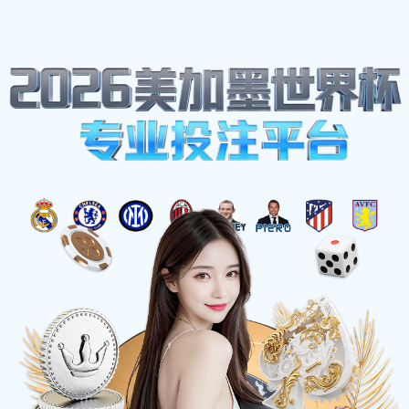
都匀市俊湿岭499号
+13645507337
horxeyopm@gmail.com
工作时间: 上午9点 - 下午6点
体育热点
首页
-
体育热点