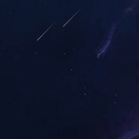
此外，他还提到现代科技在训练中的应用
赛录像，从中找出不足之处，加以改进。
平不断提升，为职业生涯奠定了坚实基础
2、积极向上的心态培养
心态对于运动员来说至关重要。黄军认为
仅能够帮助他应对比赛中的压力，也能激
折时，他总是努力保持乐观，相信只要坚