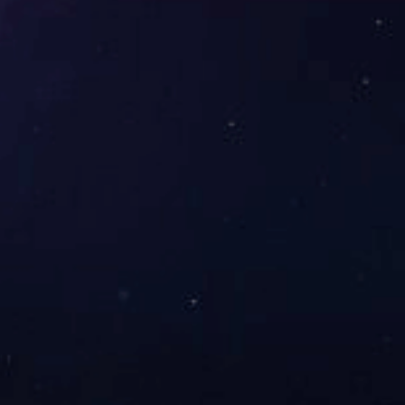
尽情表达情感与激情
共庆足球魅力与激情
网站地图
– XML
o1919