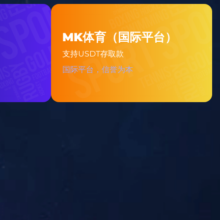
导航
了解zbo1919
体育热点
体育明星
服务种类
互动智博