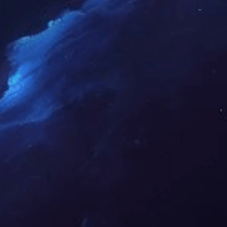
奥兰多足球明星友谊赛激情上
演球迷齐聚共庆足球盛宴
2025-12-23 19:15:36
排球耐力排行榜揭晓上海排球
队荣登第六名引发关注
2025-12-23 02:51:07
中国足球新星崛起全景解析及
最新明星球员名单一览
2025-12-22 09:08:46
足球明星穆勒的女友是谁揭秘
他们的爱情故事与生活点滴
2025-12-21 17:32:44
我心中的足球英雄评选活动与
明星球员的魅力探讨
2025-12-21 01:42:32
荷兰足球明星7号在欧洲杯上的
精彩表现与传奇故事
2025-12-20 09:59:51