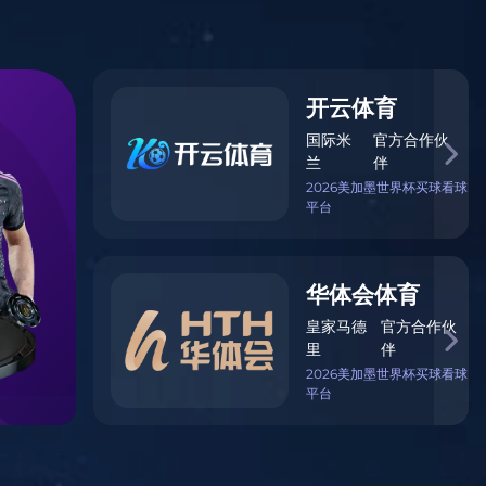
工作时间: 上午9点 - 下午6点
致电我们
互动智博
13645507337