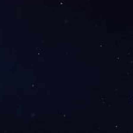
找到我们
都匀市俊湿岭499号
电话: 13645507337
上班时间: 早上9点 - 下午4点