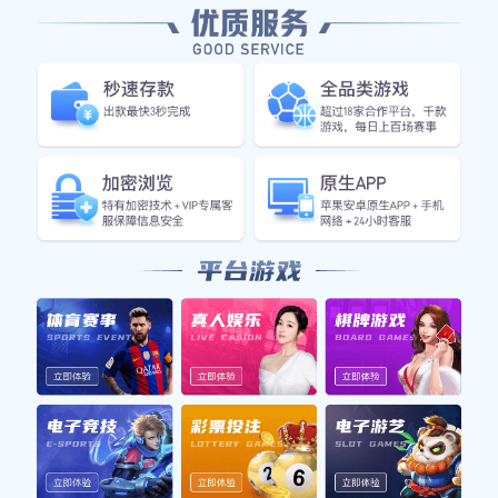
如，克里斯蒂亚诺·罗纳尔多（C罗）作为球队历史
上的传奇人物，他那深邃迷人的眼神以及完美比例
的脸庞，让他成为无数广告代言人和时尚杂志封面
的宠儿。
除了C罗，还有其他许多球员也展现了独特的风格。
比如加雷斯·贝尔，他那标志性的长发和阳光般的笑
容，使得他在场上场下都显得十分迷人。此外，贝
尔身材高大，加上他在比赛中展现出的力量感，更
让他的形象深入人心。