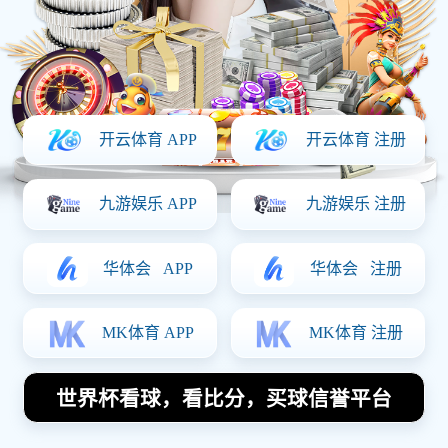
皇马最帅足球明星盘点谁是你心中的
颜值担当
2025-11-14 04:48:36
在全球足球界，皇家马德里（皇马）不仅以其辉煌
的历史和卓越的成绩而闻名，更因其众多魅力四射
的球员而成为众多球迷心目中的偶像。本文将对皇
马最帅足球明星进行盘点，探讨他们在赛场内外的
颜值表现，以及这些球员如何吸引了无数粉丝的目
光。从外貌到气质，再到个人魅力，我们将从多个
方面分析这些超级巨星，看看谁才是真正的“颜值担
当”。通过这篇文章，希望能够让大家更好地了解这
些足球明星背后的故事与风采。
1、外貌与风格
首先，谈及足球明星的颜值，自然离不开他们的外
貌。皇马队中有不少球员拥有英俊潇洒的面容，他
们常常以精致的五官和健美的身材赢得关注。例