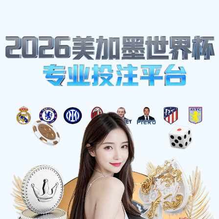
都匀市俊湿岭499号
+13645507337
horxeyopm@gmail.com
工作时间: 上午9点 - 下午6点
体育热点
首页
-
体育热点