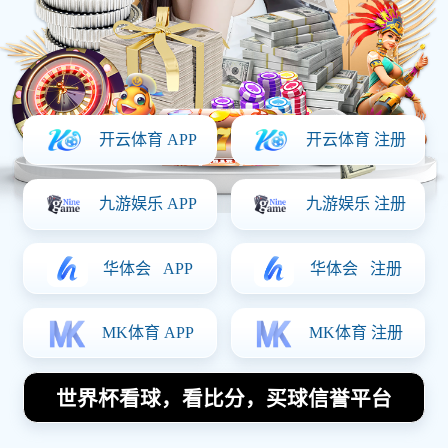
中国足球明星与娇妻携手共度幸福生
活的甜蜜故事揭秘
2025-11-19 20:31:56
在中国的体育界，足球运动因其广泛的影响力和高
度的关注度而备受瞩目。许多足球明星不仅凭借出
色的球技赢得了观众的喜爱，也因为他们与娇妻之
间甜蜜幸福的生活故事而成为公众关注的焦点。这
些明星们在职业生涯中经历了无数挑战与艰辛，但
是当他们回归家庭时，那份温暖与支持则成为他们
最坚实的后盾。本文将从四个方面详细阐述中国足
球明星与娇妻携手共度幸福生活的甜蜜故事，包括
爱情历程、共同成长、家庭生活以及对社会责任感
的承担，展现他们在情感世界中的美好瞬间，以及
如何平衡事业与家庭，实现双丰收。
1、爱情历程
每一段美好的爱情都有其独特的开始，中国足球明