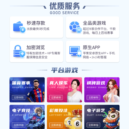
爱，但由于身材矮小，他曾遭受过许多质疑。然
而，他并没有放弃，而是通过不懈努力，最终成为
全球最具影响力的球员之一。
再如C罗，他出生于一个普通家庭，从小就展现出惊
人的天赋。他为了追寻自己的梦想，离开家乡，前
往里斯本接受专业训练。正是这种坚定不移的决
心，使他在职业生涯中不断突破自我，实现了从年
轻天才到全球偶像的华丽转变。
此外，还有内马尔，他自幼生活在巴西贫民区，面