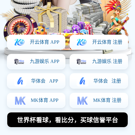
揭秘足球明星鬼神的真实身份及精彩
视频集锦大盘点
2025-12-05 13:45:24
在足球的世界里，许多明星球员以其超凡的技艺和
令人叹为观止的表现赢得了无数球迷的心。然而，
这些运动员背后往往隐藏着不为人知的故事和真实
身份。本文将深入探讨足球明星鬼神们的真实身
份，包括他们成长经历、职业生涯中的重要时刻以
及一些精彩视频集锦。通过这四个方面，我们不仅
能够更好地理解这些球员的成就，也能在观看他们
比赛时更加投入，感受到他们所传达出的激情与力
量。
1、成长经历与背景
每位足球明星都有一个独特的成长故事，这些故事
构成了他们今天辉煌成就的重要基础。例如，梅西
在阿根廷的小镇上长大，从小便展现出对足球的热