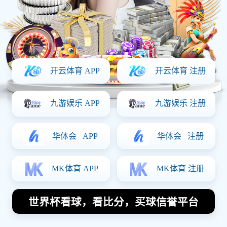
日本足球明星实力榜揭晓谁将成为国
家队的未来之星
2025-12-15 20:11:59
在日本足球的发展历程中，涌现出了一批优秀的球
员，他们以卓越的技术和顽强的拼搏精神为国家队
争光。随着时间的推移，新一代足球明星不断崭露
头角，成为未来国家队的希望之星。本文将围绕“日
本足球明星实力榜揭晓谁将成为国家队的未来之星”
这一主题，从四个方面进行详细阐述：新秀选手的
崛起、技战术能力分析、心理素质与团队合作、以
及对未来发展的展望。这些方面不仅展示了日本年
轻球员的潜力，也为他们今后在国际赛场上的表现
提供了重要参考。
1、新秀选手的崛起
近年来，日本足球青训体系不断完善，越来越多有
潜力的新秀走入公众视野。他们在国内联赛和国际