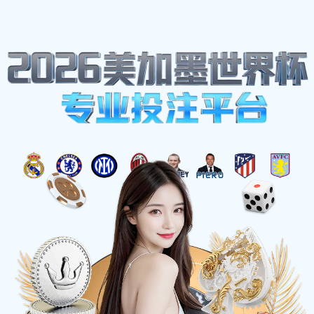
都匀市俊湿岭499号
+13645507337
horxeyopm@gmail.com
工作时间: 上午9点 - 下午6点
体育热点
首页
-
体育热点