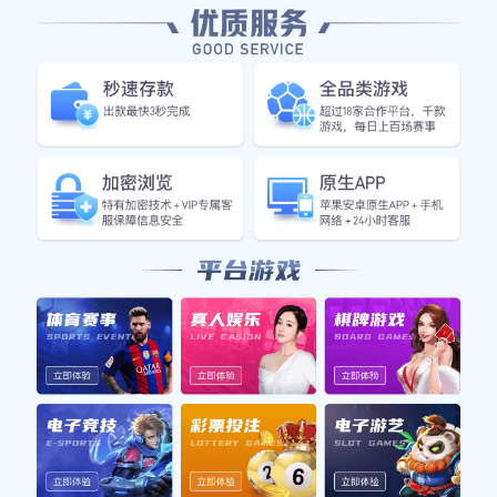
舞台上展现出色表现，为自己赢得了机会。这些年
轻球员通常具备良好的身体素质和扎实的基本功，
使他们能够在竞争激烈的环境中脱颖而出。
其中，某些新秀已经获得了顶级俱乐部的青睐，并
开始在海外联赛踢球。代表性的球员如某位前锋，
他在欧洲联赛中的表现令人刮目相看，以超强的进
攻能力和敏锐的门前嗅觉吸引了众多关注。他们不
仅提升了个人能力，也为整个日本足球带来了新的
活力。