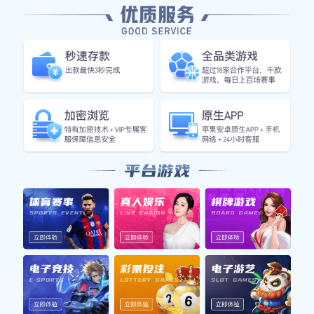
带领下，阵容实力不容小觑。乔治作为全明星球
员，在进攻端和防守端都能发挥关键作用，而威斯
布鲁克则以其强大的突破能力和篮板控制著称。这
一年的他们尝试了不同的战术组合，以期在季后赛
中走得更远。
相较之下，骑士队在经历了勒布朗·詹姆斯离开的重
大变动后，也进行了不少调整。凯文·乐福作为球队
的新核心，其得分能力依然突出，同时也承担起了
更多组织进攻的责任。此外，新加入的球员如乔治·
希尔等，也为球队注入了一定的新鲜血液，但整体
默契度仍有待提高。