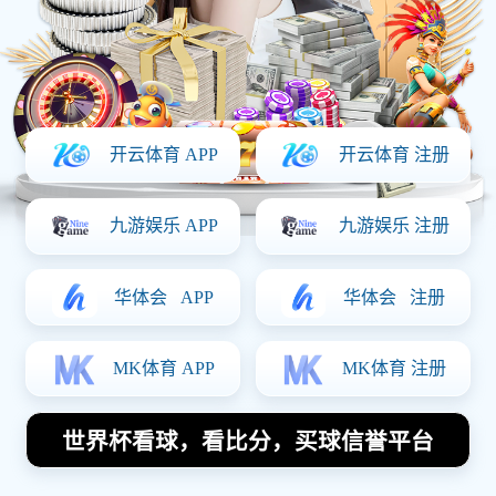
恩德里克的崛起与未来展望：新一代
足球天才的成长之路
2025-08-27 20:00:27
恩德里克，这位巴西新星在足球界的崛起引发了广
泛关注。他不仅具备极高的技术水平与出众的身体
素质，还展现出了卓越的比赛智慧和领导能力。本
文将从四个方面探讨恩德里克的崛起历程及其未来
展望，首先分析他的早期训练背景，其次探讨他在
职业生涯初期所取得的成就，然后分析他在国际舞
台上的表现，最后展望他未来的发展潜力。通过这
些角度，可以更全面地理解这位新一代足球天才的
成长之路。
1、早期训练与发展
恩德里克出生于巴西，他自小便对足球表现出浓厚
兴趣。在家庭环境中，他受到父亲和哥哥们的影
响，常常参与各种街头足球活动。这样的早期接触