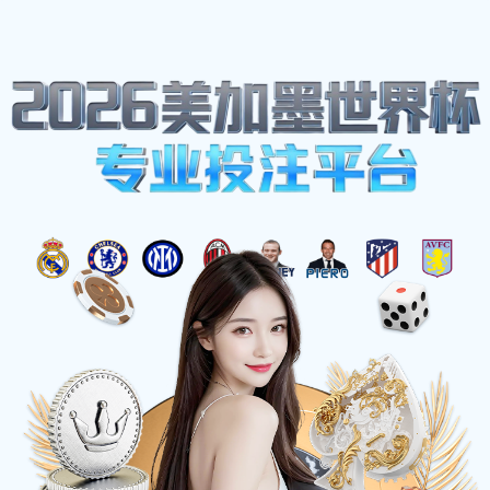
都匀市俊湿岭499号
+13645507337
horxeyopm@gmail.com
工作时间: 上午9点 - 下午6点
体育热点
首页
-
体育热点