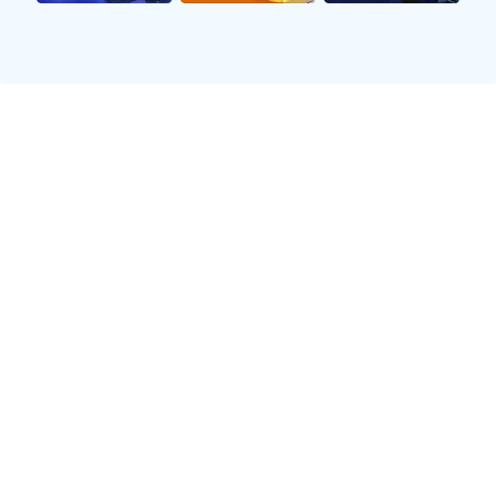
更重要的是，这些关键瞬间往往蕴含着丰富的叙事
性。例如，一位年轻球员在国家队首次亮相并打入
制胜进球，他脸上的喜悦与自豪，以及周围队友欢
呼庆祝的人群，都被记录下来。这不仅是个人成
就，也是国家荣誉的一部分，展示了团队合作的重
要性。这样的画面，无疑会引发观众心中对于奋斗
与拼搏精神更深层次的思考。
2、个性化表现
每位全明星足球运动员都有其独特风格，而这些风
格也通过海报展现得淋漓尽致。从他们在场上穿着
不同颜色和设计理念的战袍，到各种庆祝方式，各
具特色的人物形象让整个足球界更加多元化。有些
球员以华丽技巧著称，他们在赛场上如行云流水般
自如，而另一些则以坚韧不拔、斗志昂扬而闻名，
他们身体素质出众，对抗能力极强。