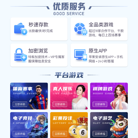
险进攻时拍摄而成，体现出球员们在场上的高度专
注与不屈精神。例如，在一次决定胜负的点球大战
中，门将飞身扑救那一刹那，或者前锋奋力射门时
的神情都是值得铭记的画面。这些瞬间不仅承载着
比赛结果，同时也传递出一种强烈的情感共鸣。
赛事中的每一个进球、每一次拦截，都可能成为历
史的一部分。而这些被定格下来的画面，通过高质
量的高清海报呈现出来，让观众仿佛置身于那个紧
张刺激的时刻。当我们凝视这些图片时，不仅能欣
赏到技术动作之美，还能感受到选手为争夺荣誉而
付出的努力和汗水，使得这些作品成为了一种珍贵
的记忆。