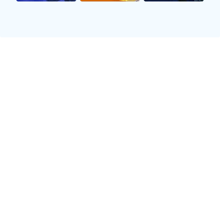
在离开职业赛场后，李娜依然活跃于各种公益活动
和社会项目中，她致力于推动青少年体育的发展，
让更多孩子能够享受运动带来的乐趣。这种无私奉
献和关怀他人的精神，使她成为了一位真正意义上
的“体育大使”。
2、足球明星：全球体育偶像
足球是一项全球范围内都备受瞩目的体育项目，而
众多足球明星则成为了这一领域的重要代表。他们
通过自己卓越的技艺和超凡的人气，将足球文化传
播到了每一个角落。诸如梅西、C罗等巨星，不仅是
在赛场上有着出色表现，他们还积极参与慈善活
动，用自己的影响力去帮助那些需要帮助的人。
这些足球明星与粉丝之间建立起深厚情感，他们的
一举一动都会受到广泛关注。无论是在比赛中的精