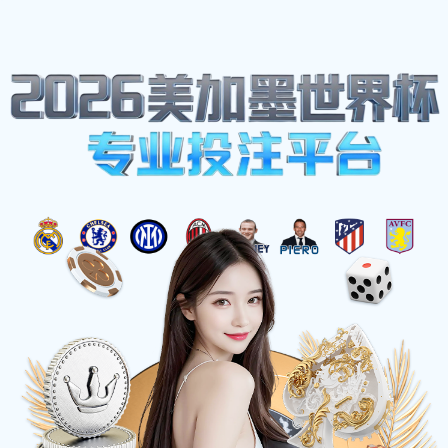
都匀市俊湿岭499号
+13645507337
horxeyopm@gmail.com
工作时间: 上午9点 - 下午6点
体育热点
首页
-
体育热点