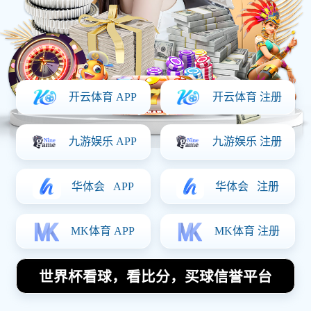
羽毛球盛宴：深入杭州羽毛球队的训
练与比赛节奏揭秘
2025-10-15 11:24:45
在中国羽毛球运动蓬勃发展的背景下，杭州羽毛球
队作为一支富有实力和潜力的队伍，展现出了不俗
的竞技状态与训练节奏。本文将深入探讨这支球队
的训练与比赛节奏，从多个角度分析其背后的秘密
与魅力。首先，我们将了解球队的训练理念与目
标，这为队员们奠定了坚实的基础；其次，深入研
究日常训练内容，包括技术、体能及战术等方面；
再者，聚焦于比赛节奏与策略，这对于提升球队整
体水平至关重要；最后，将探讨团队氛围及其对运
动员心理素质的影响。通过这些方面的剖析，我们
不仅能够领略到杭州羽毛球队的风采，更能感受到
羽毛球这项运动带来的激情与活力。
1、训练理念与目标