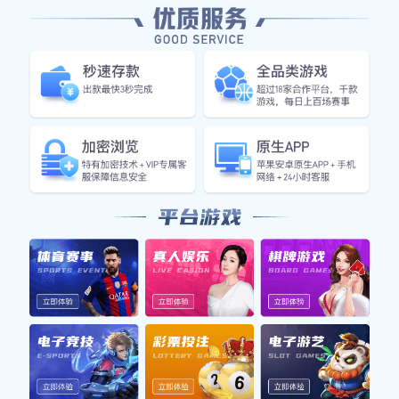
杭州羽毛球队在训练中秉持着“科学、高效、快乐”
的理念。这一理念强调以科学的方法指导训练，提
高效率，同时保持队员们对羽毛球的热爱，使其在
高强度的训练中仍然能够享受这项运动带来的乐
趣。
每位教练都明确设定了短期和长期目标，以便让每
位队员清楚自己的发展方向。这些目标不仅包括技
术层面的提升，还有心理素质以及团队协作能力的
发展，为全队提供了共同努力的动力。